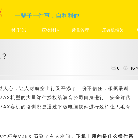
舵
舵
舵
舵
一辈子一件事，自利利他
模具设计
压铸材料
质量管理
压铸机相关
统？
0

167

牵动人心，让人对航空出行又平添了一份不信任，根据最新
 MAX机型的大量评估授权给波音公司自身进行，安全评估
 MAX客机的培训都是通过平板电脑软件进行这样让人毛骨
恰巧在V2EX 看到了有人发问：
飞机上用的是什么操作系