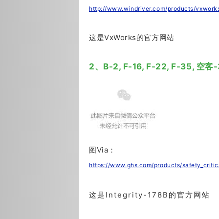
http://www.windriver.com/products/vxwork
这是VxWorks的官方网站
2、B-2, F-16, F-22, F-35, 
图Via：
https://www.ghs.com/products/safety_critic
这是Integrity-178B的官方网站