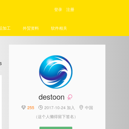
登录
注册
后加工
外贸资料
软件相关
6
destoon

255
2017-10-24 加入
中国



（这个人懒得留下签名）