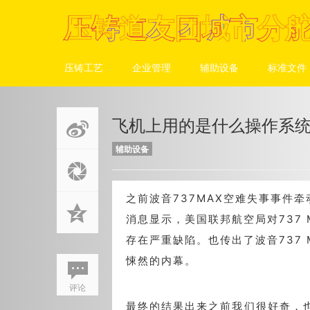
压铸道友团城市分
压铸道友团城市分
压铸道友团城市分
压铸道友团城市分
压铸工艺
企业管理
辅助设备
标准文件
飞机上用的是什么操作系
辅助设备
之前波音737MAX空难失事事件
消息显示，美国联邦航空局对737
存在严重缺陷。也传出了波音737
悚然的内幕。
评论
最终的结果出来之前我们很好奇，也